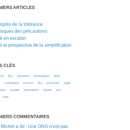
NIERS ARTICLES
G
egrés de la tolérance
risques des précautions
té en escalier
 et prospective de la simplification
S CLÉS
nce
flou
précision
sémantique
délai
e
numérique
entrave
flux
perennité
règle
ation
qualité
péremption
équité
taxi
crise
NIERS COMMENTAIRES
 Michel a dit : Une ONG n’est pas