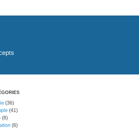
cepts
ÉGORIES
ie
(36)
ple
(41)
s
(8)
ation
(6)