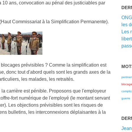
à 10 ans, convocation au pénal des justiciables par
DER
ON
Haut Commissariat à la Simplification Permanente).
les d
Les 
liber
passé
blocages prévisibles ? Comme la simplification est
MOT
e, donc tout d'abord quels sont les grands axes de la
pertine
rticuliers, les malades, les retraités.
blocag
e la carrière est pénible. Proposons que l'employeur
complic
coffre-fort numérique de l'employé (le montant servant
guerre
r). Les objections prévisibles sont les risques de
iens bulletins, les interconnexions déplaisantes à la
DER
Jean