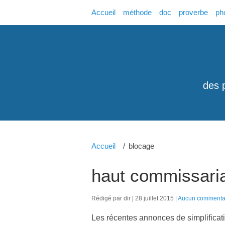
Accueil
méthode
doc
proverbe
ph
des 
Accueil
blocage
haut commissari
Rédigé par dir
28 juillet 2015
Aucun commenta
Les récentes annonces de simplificatio