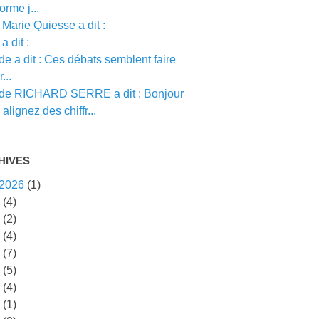
orme j...
Marie Quiesse a dit :
a dit :
e a dit : Ces débats semblent faire
...
de RICHARD SERRE a dit : Bonjour
alignez des chiffr...
HIVES
 2026
(1)
5
(4)
4
(2)
3
(4)
2
(7)
1
(5)
0
(4)
9
(1)