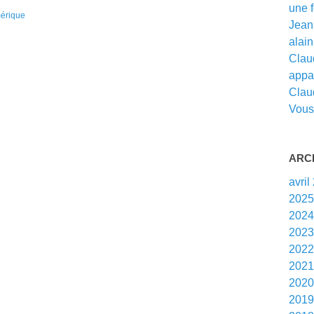
une f
érique
Jean 
alain 
Claud
appar
Clau
Vous 
ARC
avril
202
202
202
202
202
202
201