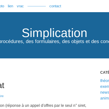
oto
lien
vrac
---------------
contact
Simplication
procédures, des formulaires, des objets et des con
CAT
théor
at
exem
new
ire
anim
n (réponse à un appel d'offres par le seul n° siret,