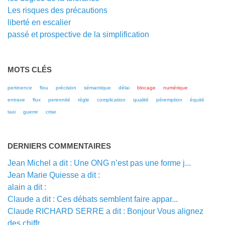
Les risques des précautions
liberté en escalier
passé et prospective de la simplification
MOTS CLÉS
pertinence
flou
précision
sémantique
délai
blocage
numérique
entrave
flux
perennité
règle
complication
qualité
péremption
équité
taxi
guerre
crise
DERNIERS COMMENTAIRES
Jean Michel a dit : Une ONG n’est pas une forme j...
Jean Marie Quiesse a dit :
alain a dit :
Claude a dit : Ces débats semblent faire appar...
Claude RICHARD SERRE a dit : Bonjour Vous alignez
des chiffr...