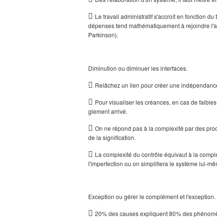

Le travail administratif s'accroît en fonction 
dépenses tend mathématiquement à rejoindre l'au
Parkinson).
Diminution ou diminuer les interfaces.

Relâchez un lien pour créer une indépendanc

Pour visualiser les créances, en cas de faibles
glement arrivé.

On ne répond pas à la complexité par des proc
de la signification.

La com­plexité du contrôle équivaut à la comple
l'imperfection ou on simplifiera le système lui-
Exception ou gérer le complément et l'exception.

20% des causes expliquent 80% des phénomè