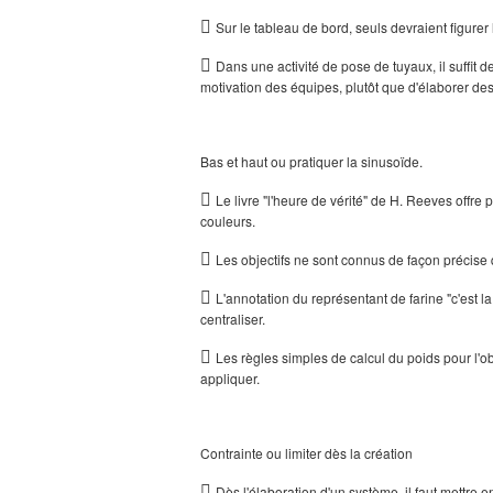

Sur le tableau de bord, seuls devraient figurer 

Dans une activité de pose de tuyaux, il suffit
motivation des équipes, plutôt que d'élaborer des 
Bas et haut ou pratiquer la sinusoïde.

Le livre "l'heure de vérité" de H. Reeves offre p
couleurs.

Les objectifs ne sont connus de façon précise 

L'annotation du représentant de farine "c'est l
centraliser.

Les règles simples de calcul du poids pour l'ob
appliquer.
Contrainte ou limiter dès la création

Dès l'élaboration d'un système, il faut mettre 