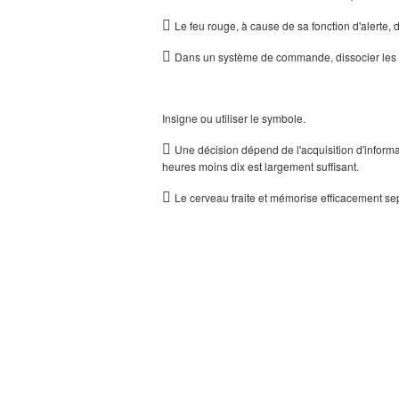

Le feu rouge, à cause de sa fonction d'alerte, d

Dans un système de commande, dissocier les pr
Insigne ou utiliser le symbole.

Une décision dépend de l'acquisition d'informat
heures moins dix est largement suffi­sant.

Le cerveau traite et mémorise efficacement se