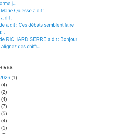
orme j...
Marie Quiesse a dit :
a dit :
e a dit : Ces débats semblent faire
...
de RICHARD SERRE a dit : Bonjour
alignez des chiffr...
HIVES
 2026
(1)
5
(4)
4
(2)
3
(4)
2
(7)
1
(5)
0
(4)
9
(1)