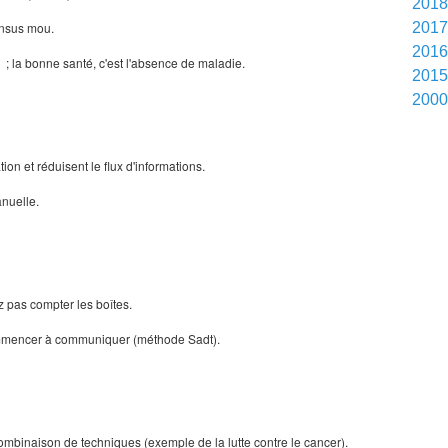
201
sensus mou.
201
201
 ; la bonne santé, c'est l'absence de maladie.
201
200
ion et réduisent le flux d'informations.
anuelle.
z pas compter les boîtes.
commencer à communiquer (méthode Sadt).
ombinaison de techniques (exemple de la lutte contre le cancer).