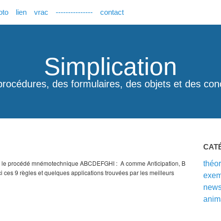
oto
lien
vrac
---------------
contact
Simplication
procédures, des formulaires, des objets et des con
CAT
tilise le procédé mnémotechnique ABCDEFGHI : A comme Anticipation, B
théor
ces 9 règles et quelques applications trouvées par les meilleurs
exem
new
anim