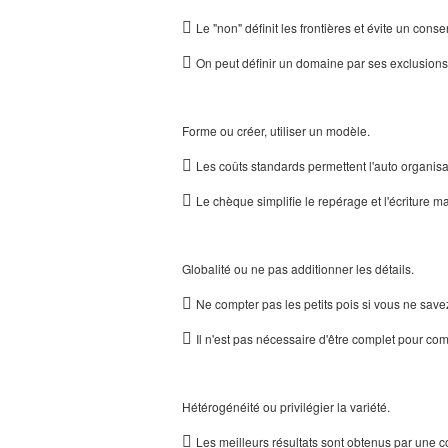

Le "non" définit les frontières et évite un con

On peut définir un domaine par ses exclusions
Forme ou créer, utiliser un modèle.

Les coûts standards permettent l'auto organisat

Le chèque simplifie le repérage et l'écriture m
Globalité ou ne pas additionner les détails.

Ne compter pas les petits pois si vous ne save

Il n'est pas nécessaire d'être complet pour 
Hétérogénéité ou privilégier la variété.

Les meilleurs résultats sont obtenus par une c