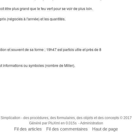
oit être plus grand que le feu vert pour se voir de plus loin.
ix (négociés à l'année) et les quantités.
ion et souvent de sa forme ; 19h47 est parfois utile et près de 8
pt informations ou symboles (nombre de Miller).
Simplication
- des procédures, des formulaires, des objets et des concepts © 2017
Généré par
PluXml
en 0.015s -
Administration
Fil des articles
Fil des commentaires
Haut de page