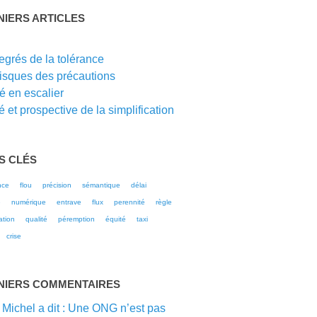
NIERS ARTICLES
G
egrés de la tolérance
risques des précautions
té en escalier
 et prospective de la simplification
S CLÉS
nce
flou
précision
sémantique
délai
e
numérique
entrave
flux
perennité
règle
ation
qualité
péremption
équité
taxi
crise
NIERS COMMENTAIRES
 Michel a dit : Une ONG n’est pas