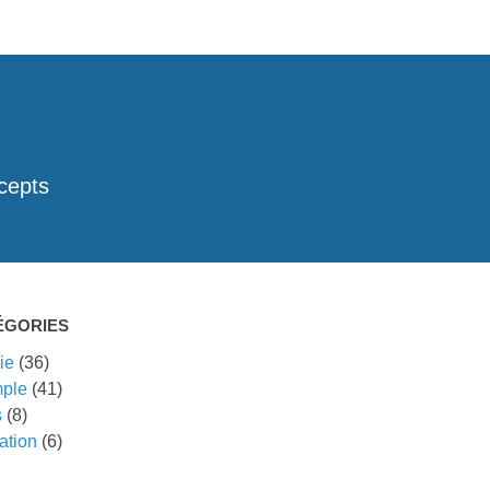
cepts
ÉGORIES
ie
(36)
ple
(41)
s
(8)
ation
(6)