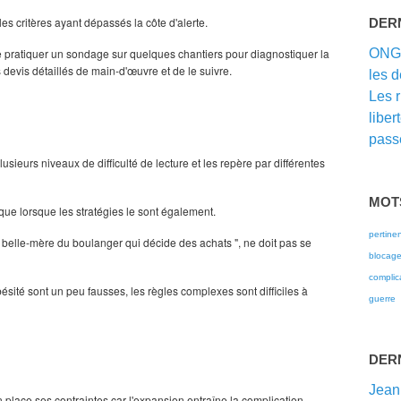
les critères ayant dépas­sés la côte d'alerte.
DER
 de pratiquer un sondage sur quelques chantiers pour diagnostiquer la
ON
devis dé­taillés de main-d'œuvre et de le suivre.
les d
Les 
liber
passé
lusieurs niveaux de difficulté de lecture et les repère par différentes
MOT
que lorsque les stratégies le sont également.
pertine
a belle-mère du boulanger qui décide des achats ", ne doit pas se
blocag
complic
ésité sont un peu fausses, les règles complexes sont difficiles à
guerre
DER
Jean
en place ses contraintes car l'expansion entraîne la complication.