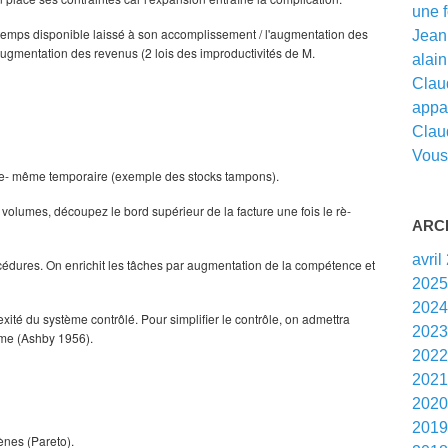
une f
du temps disponible laissé à son accomplissement / l'augmentation des
Jean 
g­mentation des revenus (2 lois des improductivités de M.
alain 
Claud
appar
Clau
Vous 
e- même temporaire (exemple des stocks tampons).
 volumes, découpez le bord supérieur de la facture une fois le rè­
ARC
avril
édures. On enrichit les tâches par augmentation de la compétence et
202
202
xité du système contrôlé. Pour simplifier le contrôle, on admettra
202
même (Ashby 1956).
202
202
202
201
nes (Pareto).