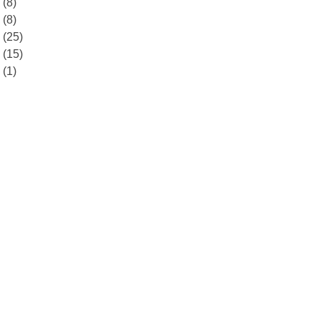
8
(8)
7
(8)
6
(25)
5
(15)
0
(1)