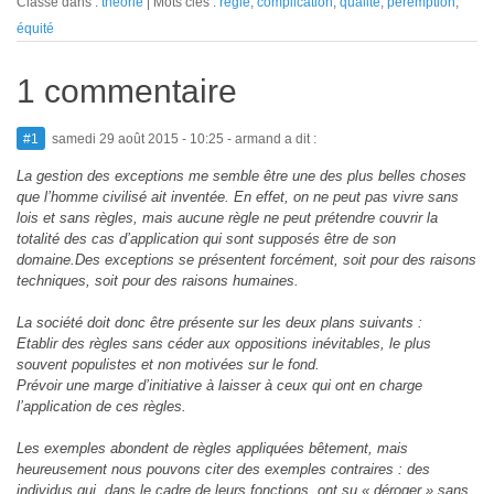
Classé dans :
théorie
Mots clés :
règle
,
complication
,
qualité
,
péremption
,
équité
1 commentaire
#1
samedi 29 août 2015 - 10:25
- armand a dit :
La gestion des exceptions me semble être une des plus belles choses
que l’homme civilisé ait inventée. En effet, on ne peut pas vivre sans
lois et sans règles, mais aucune règle ne peut prétendre couvrir la
totalité des cas d’application qui sont supposés être de son
domaine.Des exceptions se présentent forcément, soit pour des raisons
techniques, soit pour des raisons humaines.
La société doit donc être présente sur les deux plans suivants :
Etablir des règles sans céder aux oppositions inévitables, le plus
souvent populistes et non motivées sur le fond.
Prévoir une marge d’initiative à laisser à ceux qui ont en charge
l’application de ces règles.
Les exemples abondent de règles appliquées bêtement, mais
heureusement nous pouvons citer des exemples contraires : des
individus qui, dans le cadre de leurs fonctions, ont su « déroger » sans