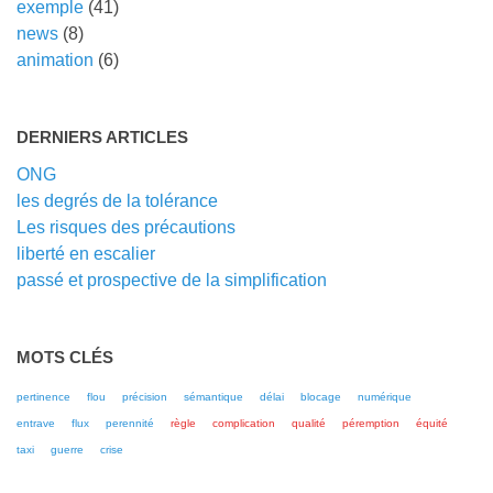
exemple
(41)
news
(8)
animation
(6)
DERNIERS ARTICLES
ONG
les degrés de la tolérance
Les risques des précautions
liberté en escalier
passé et prospective de la simplification
MOTS CLÉS
pertinence
flou
précision
sémantique
délai
blocage
numérique
entrave
flux
perennité
règle
complication
qualité
péremption
équité
taxi
guerre
crise